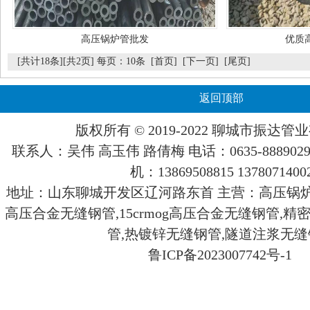
高压锅炉管批发
优质
[共计18条][共2页] 每页：10条
[首页]
[下一页]
[尾页]
返回顶部
版权所有 © 2019-2022 聊城市
振达
管业
联系人：吴伟 高玉伟 路倩梅 电话：0635-8889029 888
机：13869508815 1378071400
地址：山东聊城开发区辽河路东首 主营：高压锅炉无缝钢
高压合金无缝钢管,15crmog高压合金无缝钢管,精
管,热镀锌无缝钢管,隧道注浆无
鲁ICP备2023007742号-1